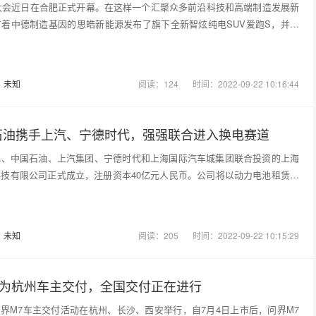
业大会近日在合肥正式开幕。在这样一个汇聚众多前沿科技和高端制造发展新
着中德制造基因的思皓新能源发布了旗下全新智炫纯电SUV爱跑S，并开
：
未知
阅读：124
时间：2022-09-22 10:16:44
石油携手上汽、宁德时代，强强联合进⼊换电赛道
化、中国石油、上汽集团、宁德时代和上海国际汽车城集团联合投资的上海
技有限公司正式成立，注册资本40亿元人民币。公司将以动力电池租赁业
：
未知
阅读：205
时间：2022-09-22 10:15:29
M7为杭州车主交付，全国交付正在进行
TO问界M7车主交付活动在杭州、长沙、西安举行，自7月4日上市后，问界M7