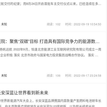
天就交付的纪录；而8月24日开启首批车主交付仪式以来，已经连续在多个
：
未知
阅读：102
时间：2022-09-19 10:54:50
北京能源工联院：聚焦“双碳”目标 打造具有国际竞争力的能源数字科技创新、成果转化体系和创新生态
 扬帆远航 2022年9月，恰逢北京能源工业互联网研究院有限公司成立一周
企业积极 落实 北京市政府与国家电力投资集团战略合作协议。 落实 在能
：
未知
阅读：106
时间：2022-09-17 23:24:58
长安深蓝让世界看到新未来
22世界新能源汽车大会上，长安深蓝品牌携国内首款量产氢燃料电池轿车长
电版、自主首款量产增程轿车长安深蓝SL03增程版，以及超长续航长安深蓝