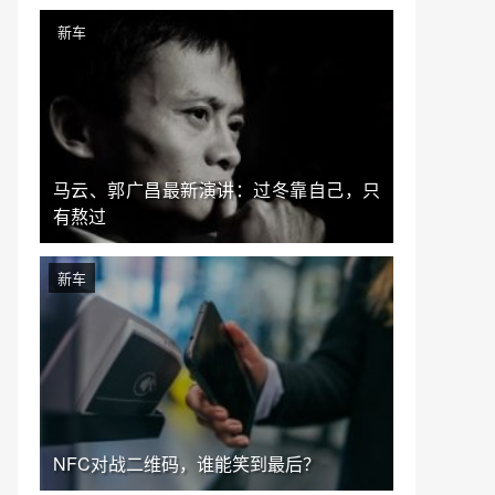
新车
马云、郭广昌最新演讲：过冬靠自己，只
有熬过
新车
NFC对战二维码，谁能笑到最后？