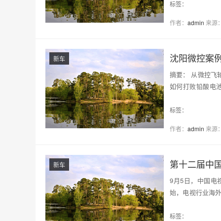
标签：
作者：
admin
来源
沈阳微控案
新车
摘要： 从微控飞
如何打败铅酸电池。 1、
是大数据中心开…
标签：
作者：
admin
来源
第十二届中国
新车
9月5日，中国
始，电视行业海
品，…
标签：