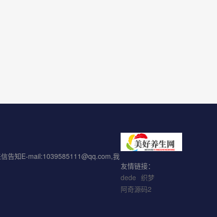
l:1039585111@qq.com,我
友情链接：
dede
织梦
阿奇源码2