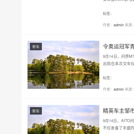
SL03纯电版…
标签：
作者：
admin
来源
令奥运冠军青
新车
9月14日，问界
出现在本次交车仪
问界M…
标签：
作者：
admin
来源
精英车主邹市
新车
9月14日，AI
不仅准备了丰盛