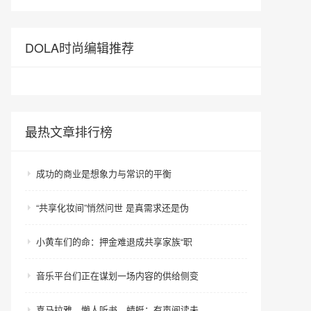
DOLA时尚编辑推荐
最热文章排行榜
成功的商业是想象力与常识的平衡
“共享化妆间”悄然问世 是真需求还是伪
小黄车们的命：押金难退成共享家族“职
音乐平台们正在谋划一场内容的供给侧变
喜马拉雅、懒人听书、蜻蜓：有声阅读未