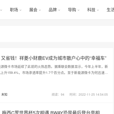
职场
展会
品牌
导购
科技
生
又省钱！祥菱小财鹿EV成为城市散户心中的“幸福车”
新能源微卡市场延续了此前的火热态势。据乘联会数据显示，今年上半年，新
上升159.4%，市场渗透率提升1.7个百分点。至于新能源微卡为何迅速成
：
未知
阅读：94
时间：2022-11-25 14:54:05
尔：梅西C罗世界杯5次相遇 BWAY恐是最后登台亮相