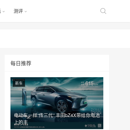
活
测评
每日推荐
新车
电动车一样“传三代” 丰田bZ4X带给你电池
上的丰