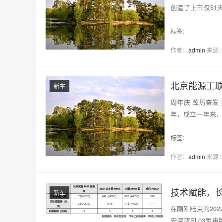
创造了上市仅51
城市举行交付…
标签：
作者：
admin
来源
新车
周年庆 踔厉奋发
年，成立一年来，
源谷…
标签：
作者：
admin
来源
技术赋能，
新车
在刚刚结束的20
安深蓝SL03氢