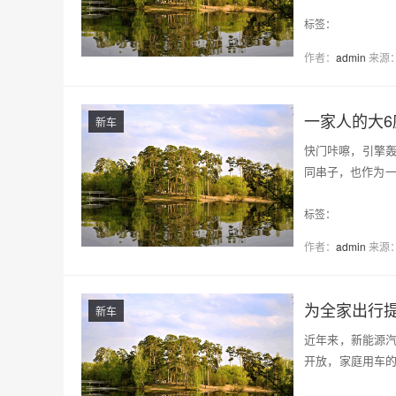
的氛围…
标签：
作者：
admin
来源
一家人的大6
新车
快门咔嚓，引擎轰
同串子，也作为一
主…
标签：
作者：
admin
来源
为全家出行提
新车
近年来，新能源
开放，家庭用车
定…