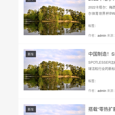
2022卡塔尔：梅
尔体育世界杯BW
队。值得关注的是
标签：
作者：
admin
来源
中国制造！SP
新车
SPOTLESSE
球洁粒行业的新标杆
料行业迈入一个崭
标签：
作者：
admin
来源
搭载“零热扩
新车