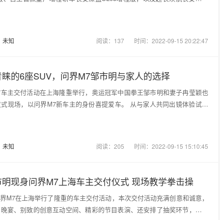
：
未知
阅读：137
时间：2022-09-15 20:22:47
睐的6座SUV，问界M7邹市明与家人的选择
M7车主交付活动在上海隆重举行，奥运冠军中国拳王邹市明和妻子冉莹颖也
式现场，以问界M7新车主的身份喜提爱车。 从与家人共同出镜体验试驾
：
未知
阅读：205
时间：2022-09-15 15:10:45
明现身问界M7上海车主交付仪式 现场教学拳击操
TO问界M7在上海举行了隆重的车主交付活动，本次交付活动充满创意和诚意，
的晚宴、别致的创意互动空间、精彩的节目表演、还安排了抽奖环节，满满