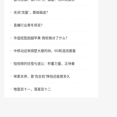
关闭“流量”，撕掉画皮？
直播行业寒冬将至？
市值短暂超越苹果 微软做对了什么？
中移动迎来隔壁大楼的帅，5G和混改跟着
短视频的彷徨与退让：积蓄力量，正待春
咪蒙关停，靠“伪女权”挣钱还能撑多久
喧嚣双十一，落寞双十二