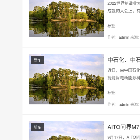
2022世界制造
成就的大会上，有
启预售…
标签：
作者：
admin
来源
中石化、中
新车
近日，由中国石
捷能智电新能源科
务…
标签：
作者：
admin
来源
AITO问界
新车
9月17日，AI