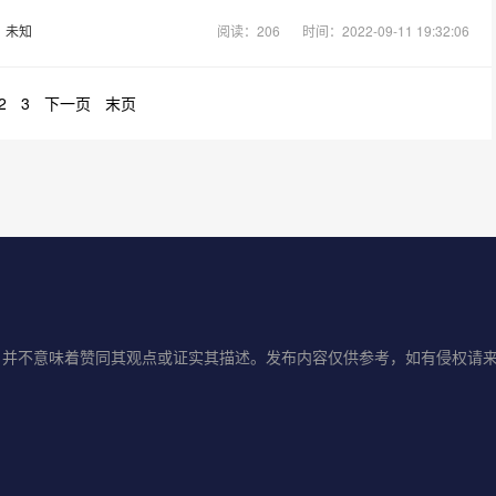
：
未知
阅读：206
时间：2022-09-11 19:32:06
2
3
下一页
末页
味着赞同其观点或证实其描述。发布内容仅供参考，如有侵权请来信告知E-mai