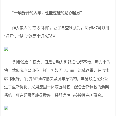
“一辆好开的大车，
性能过硬的
贴心
暖男
”
作为家人的“专职司机”，妻子冉莹颖认为，问界M7可以用
“好开”、“贴心”这两个词来形容。
“别看这台车很大，但是它动力和舒适性都不错。动力来的
快，就像我老公出拳一样，势如闪电。而且过减速带、转弯体
验都很好。”问界M7通过低灵敏度车身结构，车身软连接处经
过了重新优化，采用流固一体液压衬套，配合全新调校的悬架
系统，打造超豪华底盘质感，将舒适性与操控性完美融合。