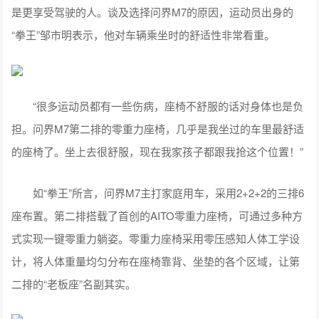
是更享受驾驶的人。谈及选择问界M7的原因，运动员出身的
“拳王”邹市明表示，他对车辆乘坐时的舒适性非常看重。
“很多运动员都有一些伤病，座椅不舒服的话对身体也是负
担。问界M7第二排的零重力座椅，几乎是我坐过的车里最舒适
的座椅了。坐上去很舒服，现在我家孩子都跟我抢这个位置！”
如“拳王”所言，问界M7主打家庭用车，采用2+2+2的三排6
座布置。第二排搭载了首创的AITO零重力座椅，可通过多种方
式实现一键零重力躺姿。零重力座椅采用零压感知人体工学设
计，将人体重量均匀分布在座椅靠背、坐垫的各个区域，让第
二排的“老板座”名副其实。