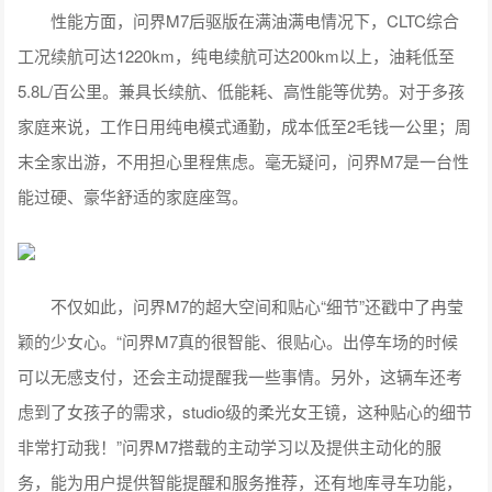
性能方面，问界M7后驱版在满油满电情况下，CLTC综合
工况续航可达1220km，纯电续航可达200km以上，油耗低至
5.8L/百公里。兼具长续航、低能耗、高性能等优势。对于多孩
家庭来说，工作日用纯电模式通勤，成本低至2毛钱一公里；周
末全家出游，不用担心里程焦虑。毫无疑问，问界M7是一台性
能过硬、豪华舒适的家庭座驾。
不仅如此，问界M7的超大空间和贴心“细节”还戳中了冉莹
颖的少女心。“问界M7真的很智能、很贴心。出停车场的时候
可以无感支付，还会主动提醒我一些事情。另外，这辆车还考
虑到了女孩子的需求，studio级的柔光女王镜，这种贴心的细节
非常打动我！”问界M7搭载的主动学习以及提供主动化的服
务，能为用户提供智能提醒和服务推荐，还有地库寻车功能，