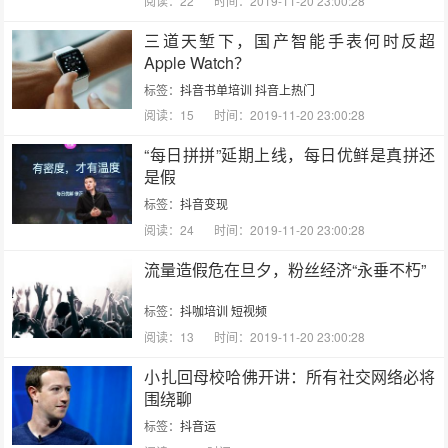
阅读：22
时间：2019-11-20 23:00:28
三道天堑下，国产智能手表何时反超
Apple Watch？
标签：
抖音书单培训
抖音上热门
阅读：15
时间：2019-11-20 23:00:28
“每日拼拼”延期上线，每日优鲜是真拼还
是假
标签：
抖音变现
阅读：24
时间：2019-11-20 23:00:28
流量造假危在旦夕，粉丝经济“永垂不朽”
标签：
抖咖培训
短视频
阅读：13
时间：2019-11-20 23:00:28
小扎回母校哈佛开讲：所有社交网络必将
围绕聊
标签：
抖音运