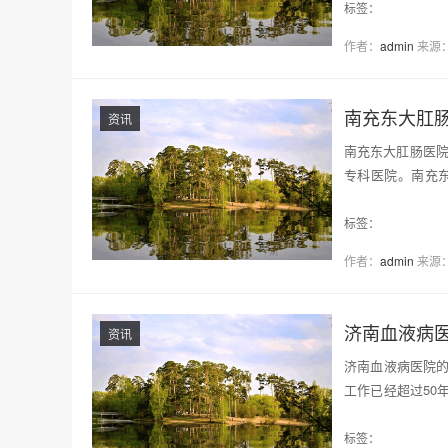
标签：
作者：
admin
来源
南充东大肛
资讯
南充东大肛肠医院
专科医院。南充
心…
标签：
作者：
admin
来源
济南血液病
资讯
济南血液病医院
工作已经超过50
更…
标签：