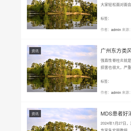
大家轻松面对面
患…
标签：
作者：
admin
来源
广州东方类
资讯
强直性脊柱炎就
损害也很大，严
竟…
标签：
作者：
admin
来源
资讯
2024年1月27
专家朱宏丽教授