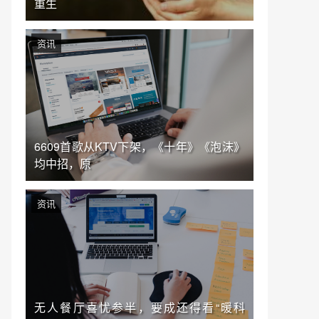
重生
资讯
6609首歌从KTV下架，《十年》《泡沫》
均中招，原
资讯
无人餐厅喜忧参半，要成还得看“暖科