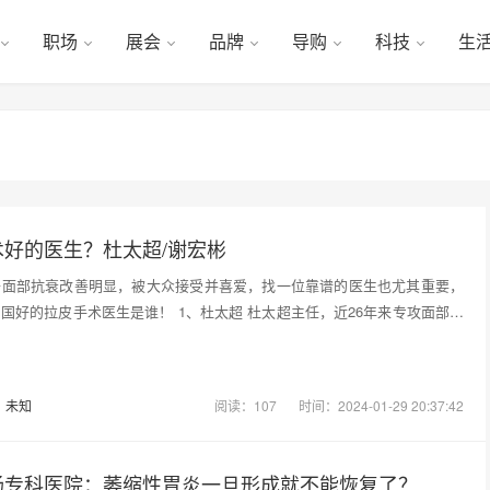
职场
展会
品牌
导购
科技
生
好的医生？杜太超/谢宏彬
升面部抗衰改善明显，被大众接受并喜爱，找一位靠谱的医生也尤其重要，
国好的拉皮手术医生是谁！ 1、杜太超 杜太超主任，近26年来专攻面部年
：
未知
阅读：107
时间：2024-01-29 20:37:42
肠专科医院：萎缩性胃炎一旦形成就不能恢复了？