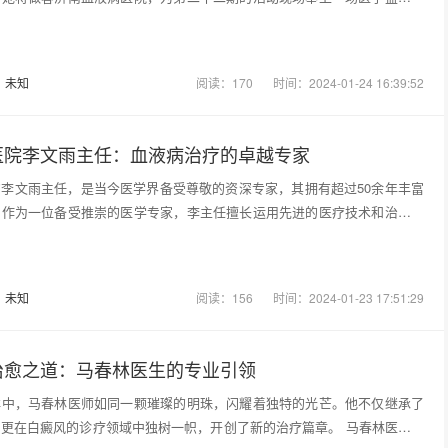
：
未知
阅读：170
时间：2024-01-24 16:39:52
医院李文雨主任：血液病治疗的卓越专家
李文雨主任，是当今医学界备受尊敬的资深专家，其拥有超过50余年丰富
。作为一位备受推崇的医学专家，李主任擅长运用先进的医疗技术和治疗手
：
未知
阅读：156
时间：2024-01-23 17:51:29
治愈之道：马春林医生的专业引领
洋中，马春林医师如同一颗璀璨的明珠，闪耀着独特的光芒。他不仅继承了
更在白癜风的诊疗领域中独树一帜，开创了新的治疗篇章。 马春林医师深