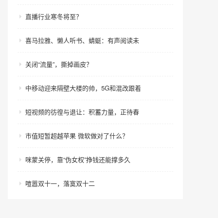
直播行业寒冬将至？
喜马拉雅、懒人听书、蜻蜓：有声阅读未
关闭“流量”，撕掉画皮？
中移动迎来隔壁大楼的帅，5G和混改跟着
短视频的彷徨与退让：积蓄力量，正待春
市值短暂超越苹果 微软做对了什么？
咪蒙关停，靠“伪女权”挣钱还能撑多久
喧嚣双十一，落寞双十二