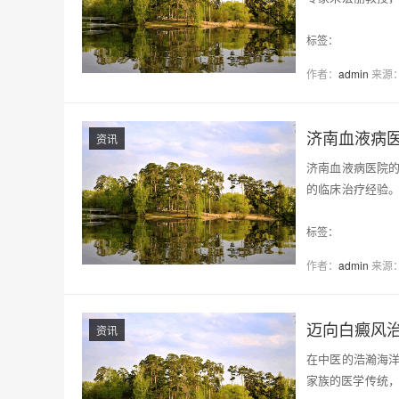
此次活…
标签：
作者：
admin
来源
济南血液病
资讯
济南血液病医院的
的临床治疗经验
段…
标签：
作者：
admin
来源
迈向白癜风
资讯
在中医的浩瀚海
家族的医学传统，