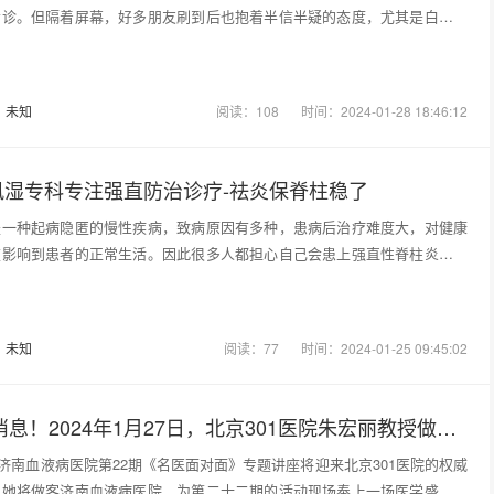
会诊。但隔着屏幕，好多朋友刷到后也抱着半信半疑的态度，尤其是白血病
：
未知
阅读：108
时间：2024-01-28 18:46:12
风湿专科专注强直防治诊疗-祛炎保脊柱稳了
是一种起病隐匿的慢性疾病，致病原因有多种，患病后治疗难度大，对健康
重影响到患者的正常生活。因此很多人都担心自己会患上强直性脊柱炎，究
：
未知
阅读：77
时间：2024-01-25 09:45:02
MDS患者好消息！2024年1月27日，北京301医院朱宏丽教授做客《名医面对面》专题讲座
日，济南血液病医院第22期《名医面对面》专题讲座将迎来北京301医院的权威
，她将做客济南血液病医院，为第二十二期的活动现场奉上一场医学盛宴。