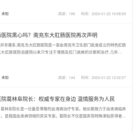
：
未知
阅读：106
时间：2024-01-22 16:58:29
肠医院黑心吗？南充东大肛肠医院再次声明
并非莆系,南充东大肛肠医院是一家由南充市卫生部门批准成立的特色肛肠
东大肛肠医院自建院以来只专注于胃肠及肛门疾病的诊断和治疗,几年来初
：
未知
阅读：144
时间：2024-01-22 12:02:27
医院葛林阜院长：权威专家在身边 温情服务为人民
的葛林阜院长是一位备受尊敬的血液病治疗专家。她长期致力于血液病临床
年，是我国血液病领域的资深专家。葛院长不仅是国务院特殊津贴获得者，