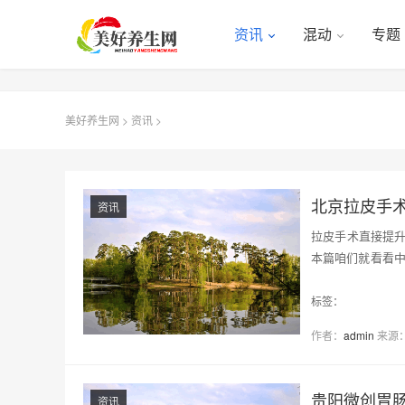
资讯
混动
专题
美好养生网
>
资讯
>
北京拉皮手术
资讯
拉皮手术直接提
本篇咱们就看看中
轻…
标签：
作者：
admin
来源
贵阳微创胃
资讯