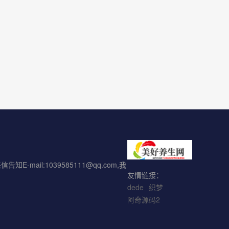
l:1039585111@qq.com,我
友情链接：
dede
织梦
阿奇源码2