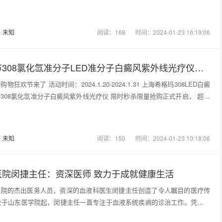
：
未知
阅读：168
时间：2024-01-23 16:19:06
希格玛年货节308氯化氙准分子LED准分子白癜风紫外线光疗仪促销
狂欢节来了 活动时间：2024.1.20-2024.1.31 上海希格玛308LED白癜
308氯化氙准分子白癜风紫外线光疗仪 限时秒杀限量抢购正式开启， 超多
：
未知
阅读：150
时间：2024-01-23 10:18:06
医院闵捷主任：资深医师 致力于成就健康生活
医院的杰出医务人员，资深的血液科医生闵捷主任创造了令人瞩目的医疗传
毕业于山东医学院起，闵捷主任一直专注于血液系统疾病的诊治工作。凭借丰