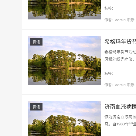
知…
标签：
作者：
admin
来源
资讯
希格玛年货节活动购物
风紫外线光疗仪、
福利优惠，…
标签：
作者：
admin
来源
济南血液病
资讯
作为济南血液病
奇。自1983年
富的…