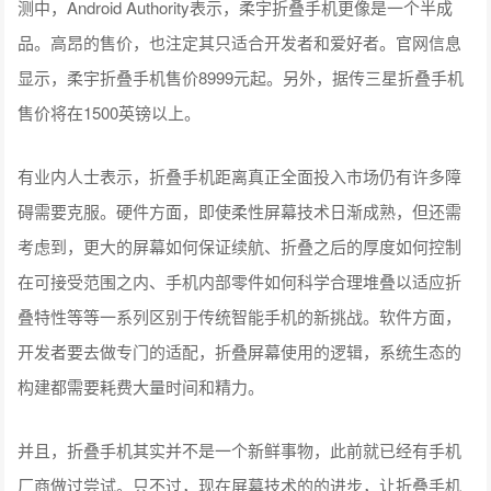
测中，Android Authority表示，柔宇折叠手机更像是一个半成
品。高昂的售价，也注定其只适合开发者和爱好者。官网信息
显示，柔宇折叠手机售价8999元起。另外，据传三星折叠手机
售价将在1500英镑以上。
有业内人士表示，折叠手机距离真正全面投入市场仍有许多障
碍需要克服。硬件方面，即使柔性屏幕技术日渐成熟，但还需
考虑到，更大的屏幕如何保证续航、折叠之后的厚度如何控制
在可接受范围之内、手机内部零件如何科学合理堆叠以适应折
叠特性等等一系列区别于传统智能手机的新挑战。软件方面，
开发者要去做专门的适配，折叠屏幕使用的逻辑，系统生态的
构建都需要耗费大量时间和精力。
并且，折叠手机其实并不是一个新鲜事物，此前就已经有手机
厂商做过尝试。只不过，现在屏幕技术的的进步，让折叠手机