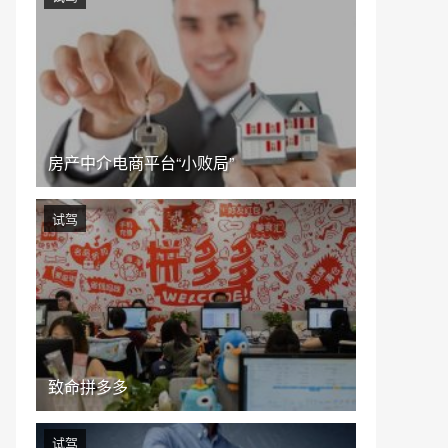
房产中介电商平台“小败局”
试驾
致命拼多多
试驾