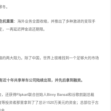
寒冬。
危机重重
：海外业务全面收缩，并推出了多种激进的变现手
定，一再延迟押金退还期限。
略的两大阻力。除了中国，世界上很难找到一个足够大的市场
始，有近十年共享单车公司陆续出现，并先后拿到融资。
金，还获得Flipkart联合创始人Binny Bansal和谷歌前副总裁
从红杉印度等投资者那里拿到了了总计1520万美元的资金；总部位于古
资金。