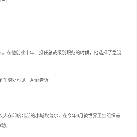
联合创始人。在他创业十年、担任总裁级别职务的时候，他选择了急流
单车随处可见。Amit告诉
长大在印度北部的小城坎普尔，在今年6月被世界卫生组织盖
激动。