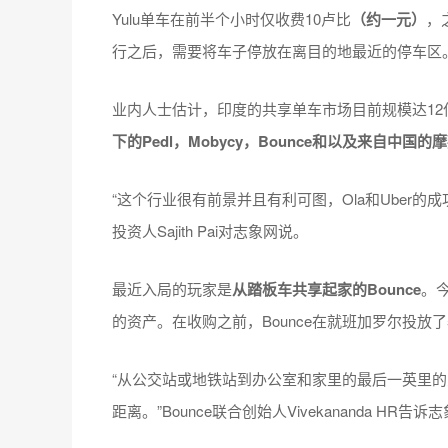
Yulu单车在前半个小时仅收费10卢比
（约一元）
，
行之后，需要将车子停放在离目的地最近的停车区
业内人士估计，印度的共享单车市场目前规模达12
下的Pedl，Mobycy，Bounce和以及来自中国的
“这个行业很有前景并且有利可图，Ola和Uber的成功
投资人Sajith Pai对志象网说。
最近入局的玩家是
从踏板车共享起家的Bounce
。今
的资产。在收购之前，Bounce在就班加罗尔投放了
“从公交站或地铁站到办公室和家里的最后一英里
距离。”Bounce联合创始人Vivekananda HR告诉