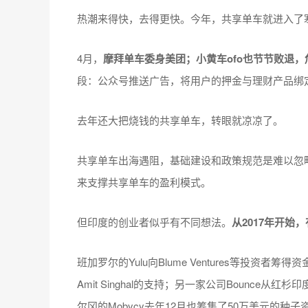
热潮来得快，去得更快。今年，共享单车就进入了
4月，
摩拜单车委身美团；小黄车ofo也节节败退，
段：公众号推送广告，将用户的押金与理财产品绑
去年还大把烧钱的共享单车，转眼就凉凉了。
共享单车出海遇阻，基础建设和政策规范是难以忽
来支撑共享单车的盈利模式。
但印度的创业者似乎有不同想法。
从2017年开
班加罗尔的Yulu向Blume Ventures等投资者筹得资
Amit Singhal的支持；另一家公司Bounce
尔冈的Mobycy去年12月也筹集了50万美元的种子