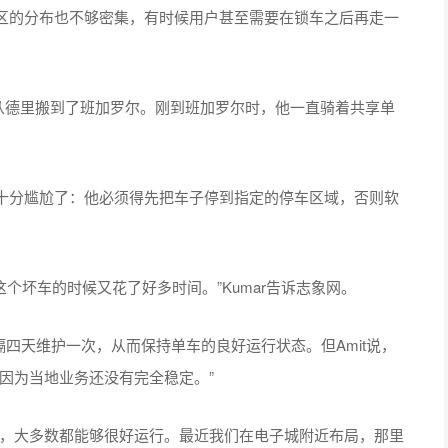
区的分布也不够密集，有时候用户甚至需要在锁车之后再走一
最近刚从德里搬到了班加罗尔。刚到班加罗尔时，他一直骑着共享单
十分尴尬了：他必须得先把车子停到指定的停车区域，否则软
锁这个坏车的时候又花了好多时间。”Kumar告诉志象网。
每隔四天维护一次，从而保持单车的良好运行状态。但Amit说，
因为当地业务还没有完全稳定。”
好，大多数都能够很好运行。最近我们在电子城附近布局，那里