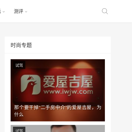
活
测评
时尚专题
试驾
那个要干掉“二手房中介”的爱屋吉屋，为
什么
试驾