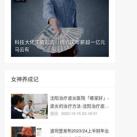
科技大佬工资起底：杨元庆年薪超一亿元
马云有
女神养成记
沈阳治疗皮炎医院「哪家好」-
皮炎的治疗方法-沈阳治疗皮炎
资讯
2023-10-15 23:18:31
医院
波司登发布2023/24上半财年业