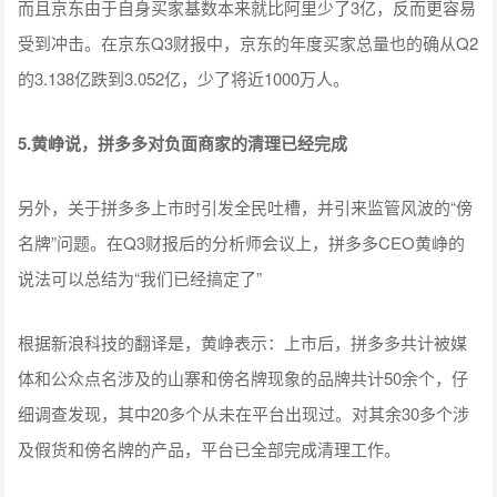
而且京东由于自身买家基数本来就比阿里少了3亿，反而更容易
受到冲击。在京东Q3财报中，京东的年度买家总量也的确从Q2
的3.138亿跌到3.052亿，少了将近1000万人。
5.黄峥说，拼多多对负面商家的清理已经完成
另外，关于拼多多上市时引发全民吐槽，并引来监管风波的“傍
名牌”问题。在Q3财报后的分析师会议上，拼多多CEO黄峥的
说法可以总结为“我们已经搞定了”
根据新浪科技的翻译是，黄峥表示：上市后，拼多多共计被媒
体和公众点名涉及的山寨和傍名牌现象的品牌共计50余个，仔
细调查发现，其中20多个从未在平台出现过。对其余30多个涉
及假货和傍名牌的产品，平台已全部完成清理工作。