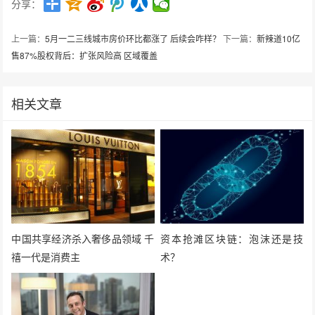
分享：
上一篇：
5月一二三线城市房价环比都涨了 后续会咋样？
下一篇：
新辣道10亿
售87%股权背后：扩张风险高 区域覆盖
相关文章
中国共享经济杀入奢侈品领域 千
资本抢滩区块链：泡沫还是技
禧一代是消费主
术？