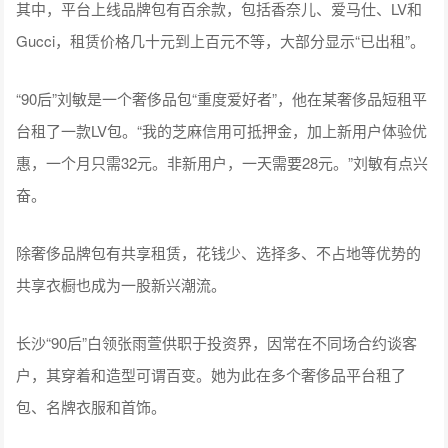
其中，平台上线品牌包有百余款，包括香奈儿、爱马仕、LV和
Gucci，租赁价格几十元到上百元不等，大部分显示“已出租”。
“90后”刘敏是一个奢侈品包“重度爱好者”，他在某奢侈品短租平
台租了一款LV包。“我的芝麻信用可抵押金，加上新用户体验优
惠，一个月只需32元。非新用户，一天需要28元。”刘敏有点兴
奋。
除奢侈品牌包有共享租赁，花钱少、选择多、不占地等优势的
共享衣橱也成为一股新兴潮流。
长沙“90后”白领张雨萱供职于投资界，因常在不同场合约谈客
户，其穿着和造型可谓百变。她为此在多个奢侈品平台租了
包、名牌衣服和首饰。