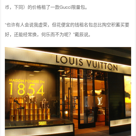
币，下同）的价格租了一款Gucci限量包。
“也许有人会说我虚荣，但花便宜的钱租名包总比掏空积蓄买要
好，还能经常换，何乐而不为呢？”戴辰说。