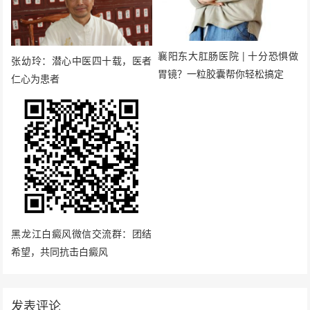
襄阳东大肛肠医院 | 十分恐惧做
张幼玲：潜心中医四十载，医者
胃镜？一粒胶囊帮你轻松搞定
仁心为患者
黑龙江白癜风微信交流群：团结
希望，共同抗击白癜风
发表评论