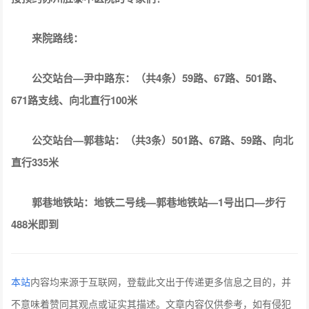
来院路线：
公交站台—尹中路东：（共4条）59路、67路、501路、
671路支线、向北直行100米
公交站台—郭巷站：（共3条）501路、67路、59路、向北
直行335米
郭巷地铁站：地铁二号线—郭巷地铁站—1号出口—步行
488米即到
本站
内容均来源于互联网，登载此文出于传递更多信息之目的，并
不意味着赞同其观点或证实其描述。文章内容仅供参考，如有侵犯