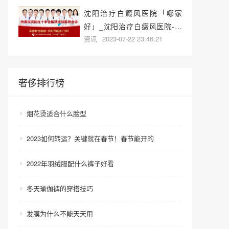
沈阳治疗白癜风医院「哪家
好」_沈阳治疗白癜风医院-沈
资讯
2023-07-22 23:46:21
阳白癜风专科医院哪家好？
奢侈排行榜
烟花烫适合什么脸型
2023如何转运？关键就在春节！春节能开的
2022年羽绒服配什么裤子好看
冬天瑜伽裤的穿搭技巧
发膜为什么不能天天用