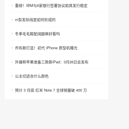
重磅！IBM与6家银行签署协议助其发行稳定
m型发际线是如何形成的
冬季毛毛鞋配阔腿裤好看吗
乔布斯打造！初代 iPhone 原型机曝光
外媒称苹果准备三款新iPad：3月26日会发布
公主切适合什么颜色
预计 3 月底 红米 Note 7 全球销量破 400 万