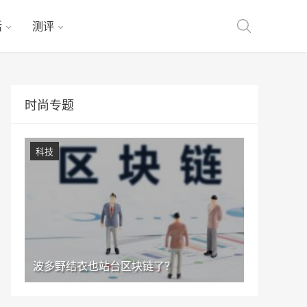
活
测评
时尚专题
科技
波多野结衣也站台区块链了？