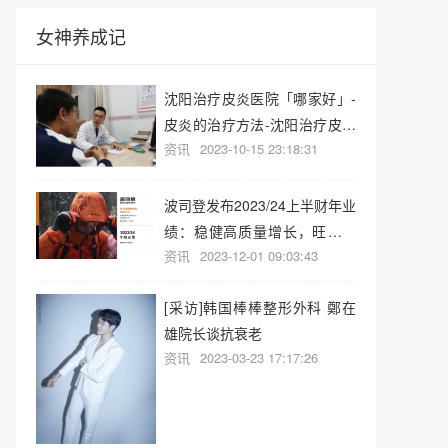
女神养成记
沈阳治疗皮炎医院「哪家好」-
皮炎的治疗方法-沈阳治疗皮炎
资讯
2023-10-15 23:18:31
医院
波司登发布2023/24上半财年业
绩：稳健高质量增长，旺季业
资讯
2023-12-01 09:03:43
绩可期
[采访]韩国棒棒整形外科 鄭在
雄院长谈抗衰老
资讯
2023-03-23 17:17:26