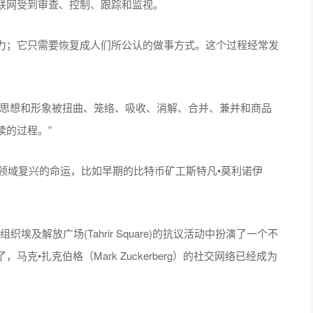
联网受到审查、控制、跟踪和监视。
力；它只需要恢复成人们所公认的做事方式。这个过程经常发
：
进思想和形象被扭曲、笼络、吸收、消解、合并、兼并和商品
读的过程。”
币领域复兴的命运，比如早期的比特币矿工斯特凡•莫利诺伊
组织埃及解放广场(Tahrir Square)的抗议活动中扮演了一个不
•扎克伯格（Mark Zuckerberg）的社交网络已经成为