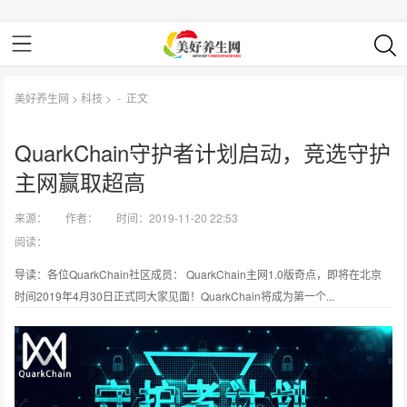
美好养生网
>
科技
> -
正文
QuarkChain守护者计划启动，竞选守护
主网赢取超高
来源：
作者：
时间：2019-11-20 22:53
阅读：
导读：各位QuarkChain社区成员： QuarkChain主网1.0版奇点，即将在北京
时间2019年4月30日正式同大家见面！QuarkChain将成为第一个...