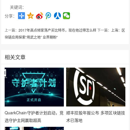
关键词：
分享：
上一篇：
2017年高点倾家荡产买比特币，现在他过得怎么样
下一篇：
上海：区
块链应用探索“用武之地” 业界期盼“
相关文章
QuarkChain守护者计划启动，竞
顺丰控股年报公布 多项区块链技
选守护主网赢取超高
术已落地