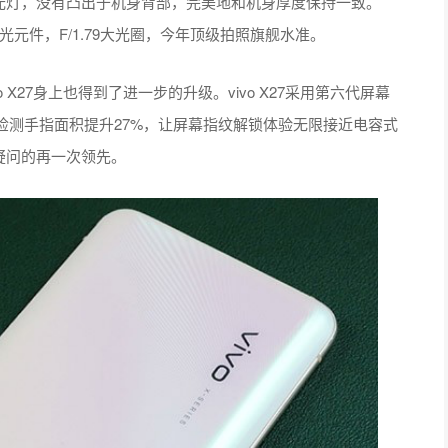
和补光灯，没有凸出于机身背部，完美地和机身厚度保持一致。
0英寸感光元件，F/1.79大光圈，今年顶级拍照旗舰水准。
 X27身上也得到了进一步的升级。vivo X27采用第六代屏幕
检测手指面积提升27%，让屏幕指纹解锁体验无限接近电容式
无疑问的再一次领先。