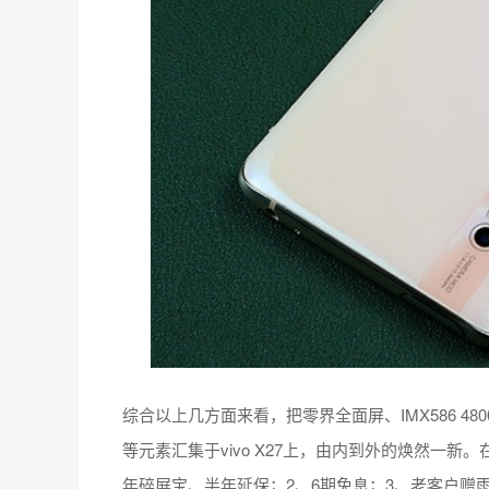
综合以上几方面来看，把零界全面屏、IMX586 4
等元素汇集于vivo X27上，由内到外的焕然一
年碎屏宝、半年延保；2、6期免息；3、老客户赠雨伞