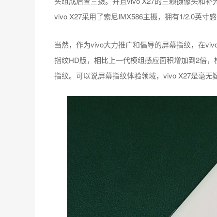
头组成后置三摄。并且vivo X27的三颗摄像头
vivo X27采用了索尼IMX586主摄，拥有1/2.
当然，作为vivo大力推广和倡导的屏幕指纹，在vivo
指纹HD版，相比上一代模组感应面积增加到2倍，
指纹。可以说屏幕指纹体验领域，vivo X27是毫