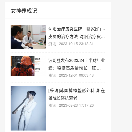
女神养成记
沈阳治疗皮炎医院「哪家好」-
皮炎的治疗方法-沈阳治疗皮炎
资讯
2023-10-15 23:18:31
医院
波司登发布2023/24上半财年业
绩：稳健高质量增长，旺季业
资讯
2023-12-01 09:03:43
绩可期
[采访]韩国棒棒整形外科 鄭在
雄院长谈抗衰老
资讯
2023-03-23 17:17:26