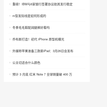
重磅！IBM与6家银行签署协议助其发行稳定
m型发际线是如何形成的
冬季毛毛鞋配阔腿裤好看吗
乔布斯打造！初代 iPhone 原型机曝光
外媒称苹果准备三款新iPad：3月26日会发布
公主切适合什么颜色
预计 3 月底 红米 Note 7 全球销量破 400 万