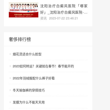
沈阳治疗白癜风医院「哪家
好」_沈阳治疗白癜风医院-沈
资讯
2023-07-22 23:46:21
阳白癜风专科医院哪家好？
奢侈排行榜
烟花烫适合什么脸型
2023如何转运？关键就在春节！春节能开的
2022年羽绒服配什么裤子好看
冬天瑜伽裤的穿搭技巧
发膜为什么不能天天用