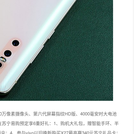
800万像素摄像头、第六代屏幕指纹HD版、4000毫安时大电池
新。在苏宁易购预定享6重好礼：1、购机大礼包，赠智能手环、半
；4、参与vivo以旧换新购买X27最高赢340元苏宁礼品卡；