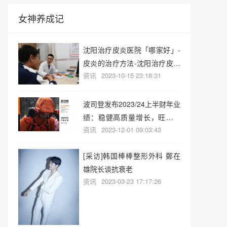
女神养成记
沈阳治疗皮炎医院「哪家好」-
皮炎的治疗方法-沈阳治疗皮炎
资讯
2023-10-15 23:18:31
医院
波司登发布2023/24上半财年业
绩：稳健高质量增长，旺季业
资讯
2023-12-01 09:03:43
绩可期
[采访]韩国棒棒整形外科 鄭在
雄院长谈抗衰老
资讯
2023-03-23 17:17:26