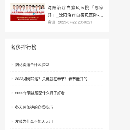
沈阳治疗白癜风医院「哪家
好」_沈阳治疗白癜风医院-沈
资讯
2023-07-22 23:46:21
阳白癜风专科医院哪家好？
奢侈排行榜
烟花烫适合什么脸型
2023如何转运？关键就在春节！春节能开的
2022年羽绒服配什么裤子好看
冬天瑜伽裤的穿搭技巧
发膜为什么不能天天用