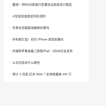
重磅！IBM与6家银行签署协议助其发行稳定
m型发际线是如何形成的
冬季毛毛鞋配阔腿裤好看吗
乔布斯打造！初代 iPhone 原型机曝光
外媒称苹果准备三款新iPad：3月26日会发布
公主切适合什么颜色
预计 3 月底 红米 Note 7 全球销量破 400 万