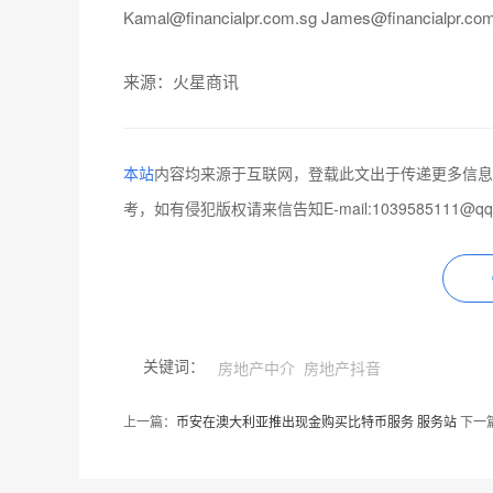
Kamal@financialpr.com.sg James@financialpr.co
来源：
火星商讯
本站
内容均来源于互联网，登载此文出于传递更多信息
考，如有侵犯版权请来信告知E-mail:1039585111@q
关键词：
房地产中介
房地产抖音
上一篇：
币安在澳大利亚推出现金购买比特币服务 服务站
下一