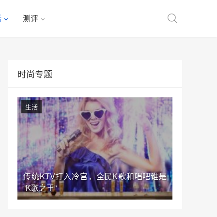
活
测评
时尚专题
生活
传统KTV打入冷宫，全民K歌和唱吧谁是
“K歌之王”