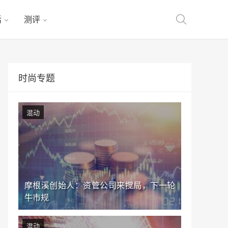
活
测评
时尚专题
混动
摩根溪创始人：资管公司来搅局，下一轮
牛市规
混动