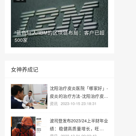
“蓝色巨人”IBM的区块链布局：客户已超
500家
女神养成记
沈阳治疗皮炎医院「哪家好」-
皮炎的治疗方法-沈阳治疗皮炎
资讯
2023-10-15 23:18:31
医院
波司登发布2023/24上半财年业
绩：稳健高质量增长，旺季业
资讯
2023-12-01 09:03:43