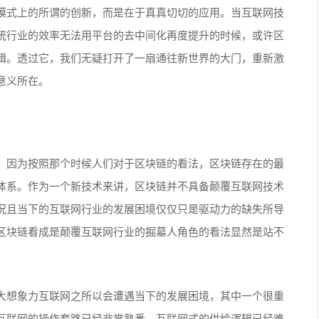
模式上的所谓的创新，而是在于真真切切的应用。当互联网技
统行业的效率无法用平台的去中间化再度提升的时候，或许区
辑。透过它，我们无疑打开了一扇通往新世界的大门，重新激
意义所在。
，因为按照那个时候人们对于区块链的看法，区块链存在的最
体系。作为一个新技术来讲，区块链并不具备颠覆互联网技术
况且当下的互联网行业的发展困境仅仅只是驱动力的缺失所导
区块链看成是颠覆互联网行业的掘墓人角色的看法显然是站不
大想象力互联网之所以会遭遇当下的发展困境，其中一个很重
互联网的操作套路已经非常熟悉，互联网式的供给逻辑已经难