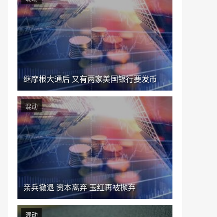
继摩根大通后 又有两家美国银行要发币
混动
亲兵撤退 资本离弃 玉红再被抛弃
混动