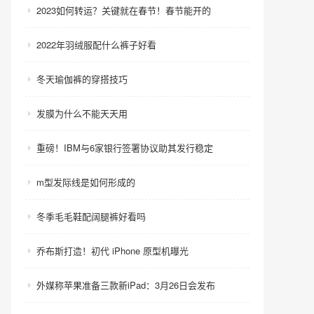
2023如何转运？关键就在春节！春节能开的
2022年羽绒服配什么裤子好看
冬天瑜伽裤的穿搭技巧
发膜为什么不能天天用
重磅！IBM与6家银行签署协议助其发行稳定
m型发际线是如何形成的
冬季毛毛鞋配阔腿裤好看吗
乔布斯打造！初代 iPhone 原型机曝光
外媒称苹果准备三款新iPad：3月26日会发布