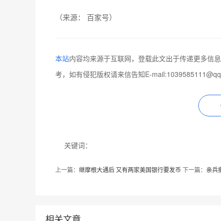
（
来源： 百家号
）
本站
内容均来源于互联网，登载此文出于传递更多信息
考，如有侵犯版权请来信告知E-mail:1039585111@q
关键词：
上一篇：
继摩根大通后 又有两家美国银行要发币
下一篇：
亲兵
相关文章