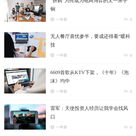
“拼购”为何成为电商博弈的又一杀手
锏
一年前
0
无人餐厅喜忧参半，要成还得看“暖科
技
一年前
0
6609首歌从KTV下架，《十年》《泡
沫》均中
一年前
0
雷军：天使投资人经历让我学会找风
口
一年前
0