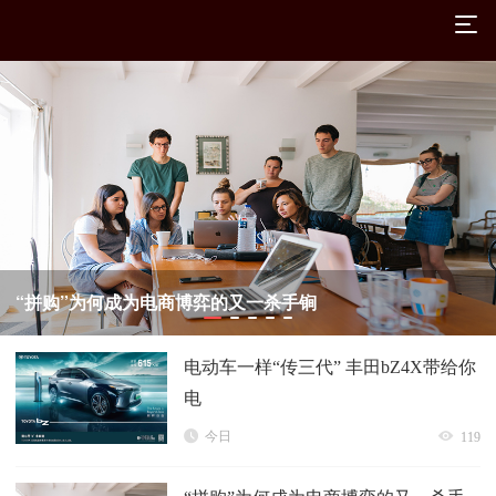
“拼购”为何成为电商博弈的又一杀手锏
电动车一样“传三代” 丰田bZ4X带给你
电
今日
119