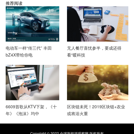
推荐阅读
电动车一样“传三代” 丰田
无人餐厅喜忧参半，要成还得
bZ4X带给你电
看“暖科技
6609首歌从KTV下架，《十
区块链未死！2019区块链+农业
年》《泡沫》均中
或将浴火重
Copyright © 2022 全球新能源观察网 版权所有