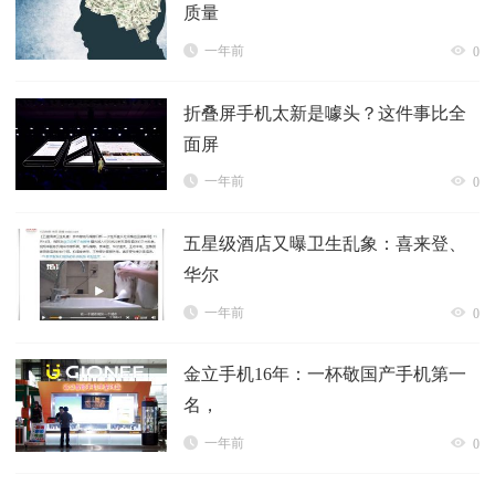
质量
一年前
0
折叠屏手机太新是噱头？这件事比全
面屏
一年前
0
五星级酒店又曝卫生乱象：喜来登、
华尔
一年前
0
金立手机16年：一杯敬国产手机第一
名，
一年前
0