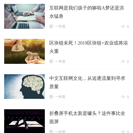
互联网是我们孩子的哆啦A梦还是洪
水猛兽
一年前
0
区块链未死！2019区块链+农业或将浴
火重
一年前
0
中文互联网文化，从追逐流量到寻求
质量
一年前
0
折叠屏手机太新是噱头？这件事比全
面屏
一年前
0